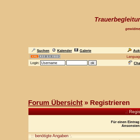
Trauerbegleit
gewidme
Suchen
Kalender
Galerie
Auk
Languag
Login:
Cha
Forum Übersicht
» Registrieren
.: Regi
Für einen Eintrag
Ansonsten 
:: benötigte Angaben :.