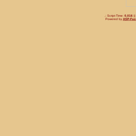
.: Script-Time:
0,016
||
Powered by
ASP-Fas