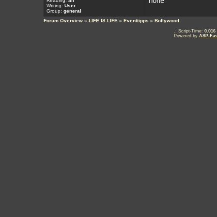
none
Reading:
all
Writing:
User
Group:
general
Forum Overview
»
LIFE IS LIFE
»
Eventtipps
» Bollywood
.: Script-Time:
0.016
Powered by
ASP-Fas