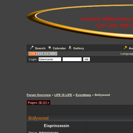
Herzlich Willkommen
Der Link: http:
Search
Calendar
Gallery
Au
Languag
Login:
Forum Overview
»
LIFE IS LIFE
»
Eventtipps
» Bollywood
Pages: (
1
) [1]
»
Bollywood
Eisprinzessin
Group:
Administrator