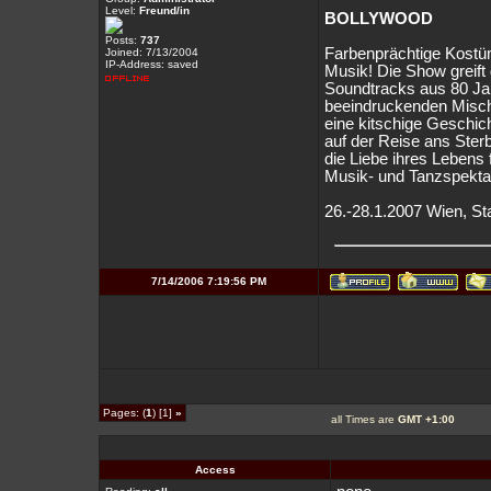
Level:
Freund/in
BOLLYWOOD
Posts:
737
Farbenprächtige Kostü
Joined: 7/13/2004
IP-Address: saved
Musik! Die Show greift 
Soundtracks aus 80 Jahr
beeindruckenden Mischu
eine kitschige Geschich
auf der Reise ans Sterb
die Liebe ihres Lebens 
Musik- und Tanzspekta
26.-28.1.2007 Wien, Sta
7/14/2006 7:19:56 PM
Pages: (
1
) [1]
»
all Times are
GMT +1:00
Access