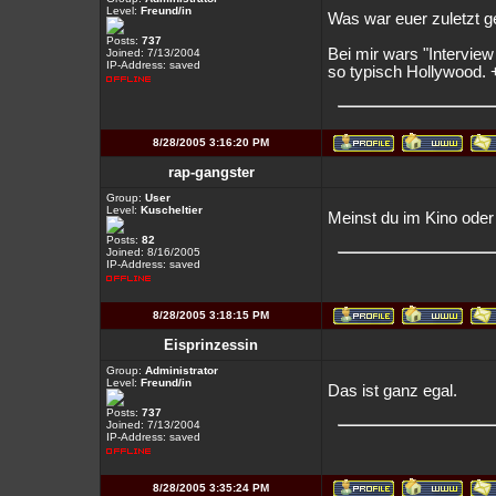
Level:
Freund/in
Was war euer zuletzt 
Posts:
737
Bei mir wars "Interview
Joined: 7/13/2004
IP-Address: saved
so typisch Hollywood.
8/28/2005 3:16:20 PM
rap-gangster
Group:
User
Level:
Kuscheltier
Meinst du im Kino ode
Posts:
82
Joined: 8/16/2005
IP-Address: saved
8/28/2005 3:18:15 PM
Eisprinzessin
Group:
Administrator
Level:
Freund/in
Das ist ganz egal.
Posts:
737
Joined: 7/13/2004
IP-Address: saved
8/28/2005 3:35:24 PM