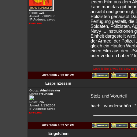
jedem Film aus dem AM
kann man das gut beurt
ansieht und genemigt, b
Posts:
128
Polizisten genauso! Da
Joined: 3/10/2006
IP-Address: saved
Ferfügung gestellt, di
Soldaten, Polizisten, A
Navy ... Instruktionen 
Einheit dargestellt wir
der Armee, der Polizei 
gleich ein Haufen Wer
einen Film aus den USA
oder verloren haben? Ic
Love is like a war, it's easy to
4/24/2006 7:23:02 PM
Eisprinzessin
Group:
Administrator
Level:
Freund/in
Stolz und Vorurteil
Posts:
737
hach.. wunderschön.. 
Joined: 7/13/2004
IP-Address: saved
6/27/2006 6:59:57 PM
Engelchen