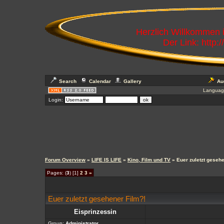
Herzlich Willkommen
Der Link: http:
Search
Calendar
Gallery
Au
Languag
Login:
Forum Overview
»
LIFE IS LIFE
»
Kino, Film und TV
» Euer zuletzt geseh
Pages: (
3
) [1]
2
3
»
Euer zuletzt gesehener Film?!
Eisprinzessin
Group:
Administrator