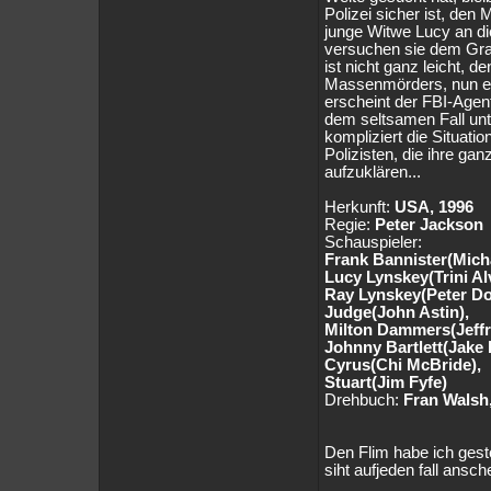
Polizei sicher ist, den
junge Witwe Lucy an d
versuchen sie dem Grau
ist nicht ganz leicht, d
Massenmörders, nun ei
erscheint der FBI-Agen
dem seltsamen Fall un
kompliziert die Situati
Polizisten, die ihre g
aufzuklären...
Herkunft:
USA, 1996
Regie:
Peter Jackson
Schauspieler:
Frank Bannister(Micha
Lucy Lynskey(Trini Al
Ray Lynskey(Peter D
Judge(John Astin),
Milton Dammers(Jeff
Johnny Bartlett(Jake 
Cyrus(Chi McBride),
Stuart(Jim Fyfe)
Drehbuch:
Fran Walsh
Den Flim habe ich gest
siht aufjeden fall ansche