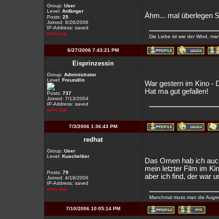
Group:
User
Level:
Anfänger
Ähm... mal überlegen 
Posts:
25
Joined: 6/26/2006
IP-Address: saved
Die Liebe ist wie der Wind, man
6/27/2006 7:43:21 PM
Eisprinzessin
Group:
Administrator
Level:
Freund/in
War gestern im Kino -
Hat ma gut gefallen!
Posts:
737
Joined: 7/13/2004
IP-Address: saved
7/3/2006 1:36:43 PM
redhat
Group:
User
Level:
Kuscheltier
Das Omen hab ich auc
mein letzter Film im Kin
Posts:
79
aber ich find, der war 
Joined: 4/18/2006
IP-Address: saved
Manchmal muss man die Augen 
7/10/2006 10:05:14 PM