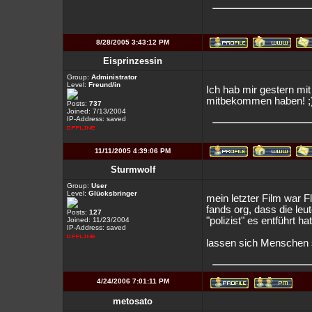
8/28/2005 3:43:12 PM
Eisprinzessin
Group:
Administrator
Level:
Freund/in
Ich hab mir gestern mi
mitbekommen haben! ;
Posts:
737
Joined: 7/13/2004
IP-Address: saved
11/11/2005 4:39:06 PM
Sturmwolf
Group:
User
Level:
Glücksbringer
mein letzter Film war F
fands org, dass die leut
Posts:
127
"polizist" es entführt hat
Joined: 11/23/2004
IP-Address: saved
lassen sich Menschen 
4/24/2006 7:01:11 PM
metosato