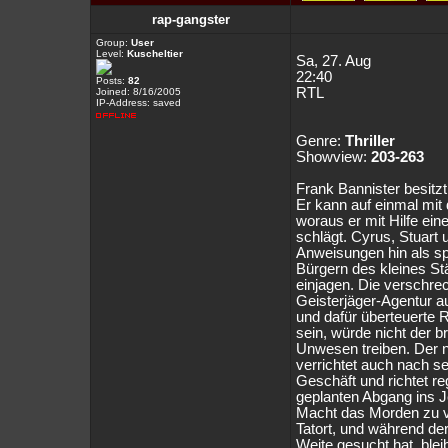
rap-gangster
Group:
User
Level:
Kuscheltier
Sa, 27. Aug
22:40
Posts:
82
RTL
Joined: 8/16/2005
IP-Address: saved
Genre:
Thriller
Showview:
203-263
Frank Bannister besitzt
Er kann auf einmal mit
woraus er mit Hilfe eine
schlägt. Cyrus, Stuart
Anweisungen hin als sp
Bürgern des kleines St
einjagen. Die verschr
Geisterjäger-Agentur au
und dafür überteuerte 
sein, würde nicht der br
Unwesen treiben. Der 
verrichtet auch nach s
Geschäft und richtet re
geplanten Abgang ins Jen
Macht das Morden zu 
Tatort, und während d
Weite gesucht hat, blei