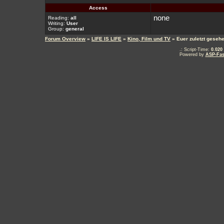
Access
none
Reading:
all
Writing:
User
Group:
general
Forum Overview
»
LIFE IS LIFE
»
Kino, Film und TV
» Euer zuletzt geseh
.: Script-Time:
0.020
Powered by
ASP-Fas