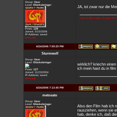
Group:
User
Level:
Glücksbringer
JA, ist zwar nur die Me
Love is like a war, it's easy to
Posts:
128
Joined: 3/10/2006
IP-Address: saved
4/24/2006 7:09:25 PM
Sturmwolf
Group:
User
Level:
Glücksbringer
wirklich? kriechn einen 
ich mein hast du in fil
Posts:
127
Joined: 11/23/2004
IP-Address: saved
4/24/2006 7:13:45 PM
metosato
Group:
User
Level:
Glücksbringer
Also den Film hab ich 
rausziehen, wenn sie e
hab, denke ich, daß die