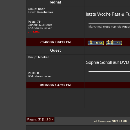
redhat
Group:
User
Level:
Kuscheltier
letzte Woche Fast & Fu
Posts:
79
Joined: 4/18/2006
Manchmal muss man die Augen 
IP-Address: saved
7/24/2006 9:33:19 PM
Guest
Group:
blocked
Sophie Scholl auf DVD
Posts:
0
IP-Address: saved
8/11/2006 5:47:50 PM
Pages: (
3
) [1]
2
3
»
all Times are
GMT +1:00