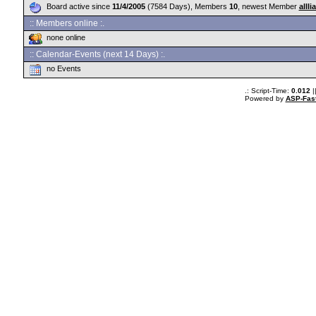
Board active since
11/4/2005
(7584 Days), Members
10
, newest Member
alllia
:: Members online :.
none online
:: Calendar-Events (next 14 Days) :.
no Events
.: Script-Time:
0.012
|
Powered by
ASP-Fas