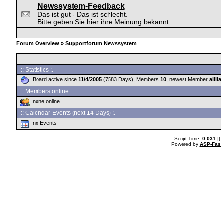
Newssystem-Feedback
Das ist gut - Das ist schlecht.
Bitte geben Sie hier ihre Meinung bekannt.
Forum Overview
» Supportforum Newssystem
:: Statistics :.
Board active since
11/4/2005
(7583 Days), Members
10
, newest Member
alllia
:: Members online :.
none online
:: Calendar-Events (next 14 Days) :.
no Events
.: Script-Time:
0.031
||
Powered by
ASP-Fas