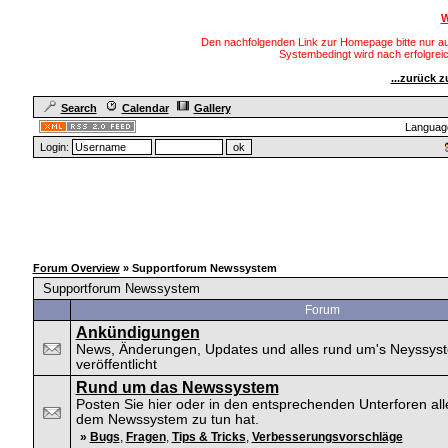
W
Den nachfolgenden Link zur Homepage bitte nur au
Systembedingt wird nach erfolgre
...zurück 
Search
Calendar
Gallery
Languag
Login:
Forum Overview
» Supportforum Newssystem
Supportforum Newssystem
Forum
Ankündigungen
News, Änderungen, Updates und alles rund um's Neyssys
veröffentlicht
Rund um das Newssystem
Posten Sie hier oder in den entsprechenden Unterforen all
dem Newssystem zu tun hat.
»
Bugs
,
Fragen
,
Tips & Tricks
,
Verbesserungsvorschläge