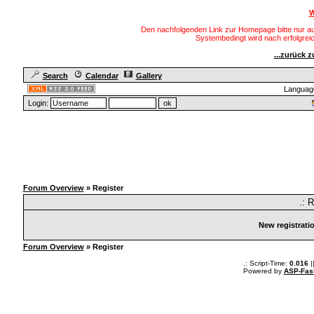
W
Den nachfolgenden Link zur Homepage bitte nur au
Systembedingt wird nach erfolgre
...zurück 
Search
Calendar
Gallery
Languag
Login:
Forum Overview
» Register
.: 
New registrati
Forum Overview
» Register
.: Script-Time:
0.016
|
Powered by
ASP-Fas