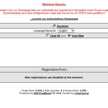
Wichtiger Hinweis:
enden Link zur Homepage bitte nur außerhalb der toptools4you Navigation (nach Foren-Login
Systembedingt wird nach erfolgreichem Login das Forum nur im TOP-Frame geöffnet !!
...zurück zur toptools4you Homepage
Auctions
Language/Sprache:
Chat (
0
)
User-Map
new
.: Registration-Form :.
New registrations are disabled at the moment.
.: Script-Time:
0.016
|| SQL-Queries:
4
|| Active-Users:
2,991
:.
Powered by
ASP-FastBoard
HE
v0.8
, hosted by
cyberlord.at