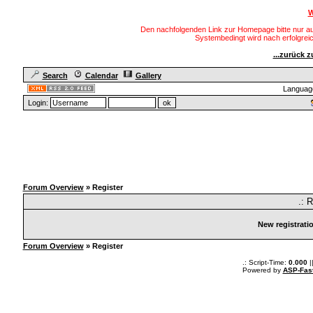
W
Den nachfolgenden Link zur Homepage bitte nur au
Systembedingt wird nach erfolgre
...zurück 
Search
Calendar
Gallery
Languag
Login:
Forum Overview
» Register
.: 
New registrati
Forum Overview
» Register
.: Script-Time:
0.000
|
Powered by
ASP-Fas