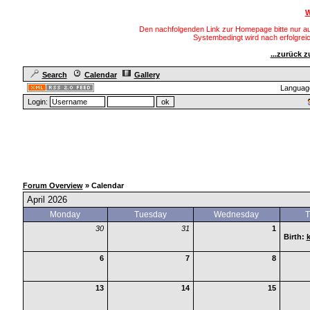
W
Den nachfolgenden Link zur Homepage bitte nur au
Systembedingt wird nach erfolgre
...zurück 
Search
Calendar
Gallery
Languag
Login:
Forum Overview
» Calendar
April 2026
Monday
Tuesday
Wednesday
T
30
31
1
Birth:
6
7
8
13
14
15