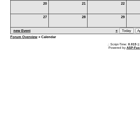
20
21
22
27
28
29
new Event
«
Forum Overview
» Calendar
.: Script-Time:
0.015
||
Powered by
ASP-Fas