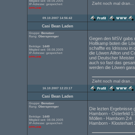
Mitglied seit: 08.09.2005
Zieht noch mal dran...
IP-Adresse: gespeichert
09.10.2007 14:56:42
Casi Bean Laden
Gruppe:
Benutzer
Rang:
Obersprenger
Gegen den MSV gabs na
Holtkamp boten die Lö
Beiträge:
1440
schaffte es Idrissou in
Mitglied seit: 08.09.2005
die Löwen Ailton und Co
IP-Adresse: gespeichert
und Deutscher Meister 
auch so fast das gesam
werden die Löwen garant
Zieht noch mal dran...
16.10.2007 12:23:17
Casi Bean Laden
Gruppe:
Benutzer
Rang:
Obersprenger
Die lezten Ergebnisse 
Hamborn - Osterfeld 1:
Beiträge:
1440
Möllen - Hamborn 2:4
Mitglied seit: 08.09.2005
Hamborn - Klosterhart 
IP-Adresse: gespeichert