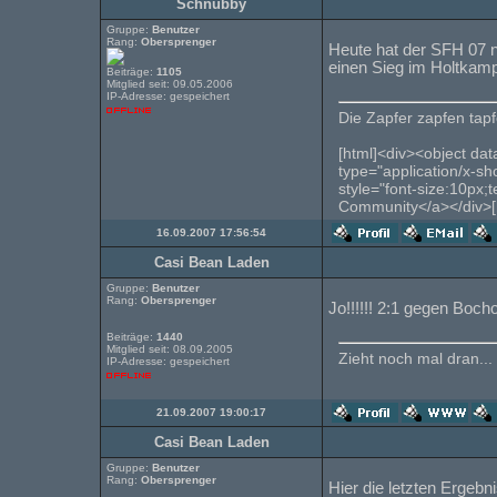
Schnubby
Gruppe:
Benutzer
Rang:
Obersprenger
Heute hat der SFH 07 
einen Sieg im Holtkamp
Beiträge:
1105
Mitglied seit: 09.05.2006
IP-Adresse: gespeichert
Die Zapfer zapfen tapfe
[html]<div><object dat
type="application/x-s
style="font-size:10px;
Community</a></div>[
16.09.2007 17:56:54
Casi Bean Laden
Gruppe:
Benutzer
Rang:
Obersprenger
Jo!!!!!! 2:1 gegen Boch
Beiträge:
1440
Mitglied seit: 08.09.2005
Zieht noch mal dran...
IP-Adresse: gespeichert
21.09.2007 19:00:17
Casi Bean Laden
Gruppe:
Benutzer
Rang:
Obersprenger
Hier die letzten Ergebn