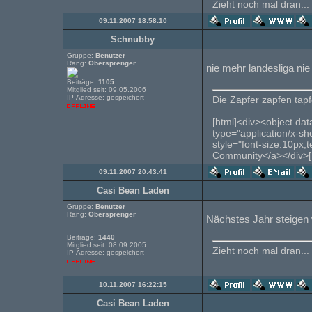
Zieht noch mal dran...
09.11.2007 18:58:10
Schnubby
Gruppe:
Benutzer
Rang:
Obersprenger
nie mehr landesliga ni
Beiträge:
1105
Mitglied seit: 09.05.2006
IP-Adresse: gespeichert
Die Zapfer zapfen tapfe
[html]<div><object dat
type="application/x-s
style="font-size:10px;
Community</a></div>[
09.11.2007 20:43:41
Casi Bean Laden
Gruppe:
Benutzer
Rang:
Obersprenger
Nächstes Jahr steigen w
Beiträge:
1440
Mitglied seit: 08.09.2005
Zieht noch mal dran...
IP-Adresse: gespeichert
10.11.2007 16:22:15
Casi Bean Laden