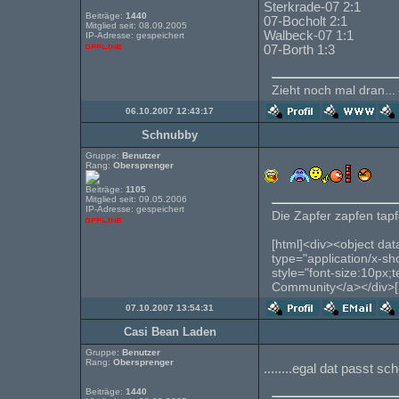
Sterkrade-07 2:1
Beiträge:
1440
07-Bocholt 2:1
Mitglied seit: 08.09.2005
Walbeck-07 1:1
IP-Adresse: gespeichert
07-Borth 1:3
Zieht noch mal dran...
06.10.2007 12:43:17
Schnubby
Gruppe:
Benutzer
Rang:
Obersprenger
Beiträge:
1105
Mitglied seit: 09.05.2006
IP-Adresse: gespeichert
Die Zapfer zapfen tapfe
[html]<div><object dat
type="application/x-s
style="font-size:10px;
Community</a></div>[
07.10.2007 13:54:31
Casi Bean Laden
Gruppe:
Benutzer
Rang:
Obersprenger
........egal dat passt sch
Beiträge:
1440