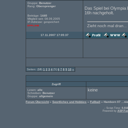
Gruppe:
Benutzer
Rang:
Obersprenger
Das Spiel bei Olympia 
16h nachgeholt.
Beiträge:
1440
Mitglied seit: 08.09.2005
IP-Adresse: gespeichert
Zieht noch mal dran...
17.11.2007 17:05:37
Seiten: (
10
)
1
2
3
4
[5]
6
7
8
9
10
»
Zugriff
keine
Lesen:
alle
Schreiben:
Benutzer
Gruppe:
allgemein
Forum Übersicht
»
Sportliches und Hobbies
»
Fußball
» Hamborn 07 ...nie
.: Script-Time:
0,01
Powered by
ASP-Fas