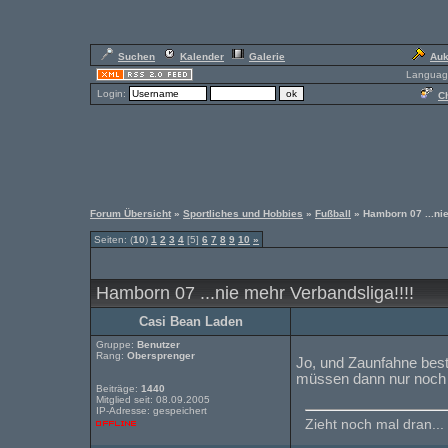
Suchen
Kalender
Galerie
Auk
Languag
Login:
Ch
Forum Übersicht
»
Sportliches und Hobbies
»
Fußball
» Hamborn 07 ...nie
Seiten: (
10
)
1
2
3
4
[5]
6
7
8
9
10
»
Hamborn 07 ...nie mehr Verbandsliga!!!!
Casi Bean Laden
Gruppe:
Benutzer
Rang:
Obersprenger
Jo, und Zaunfahne beste
müssen dann nur noch 
Beiträge:
1440
Mitglied seit: 08.09.2005
IP-Adresse: gespeichert
Zieht noch mal dran...