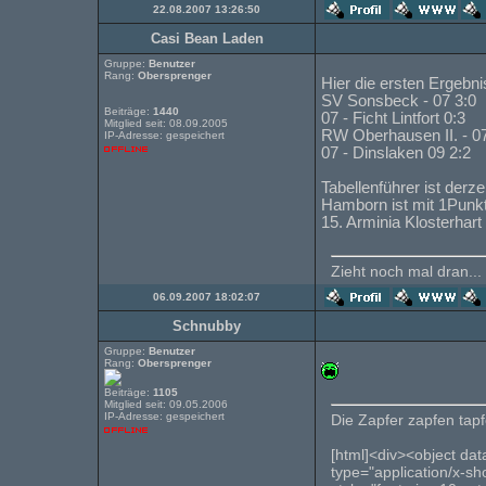
22.08.2007 13:26:50
Casi Bean Laden
Gruppe:
Benutzer
Rang:
Obersprenger
Hier die ersten Ergebni
SV Sonsbeck - 07 3:0
Beiträge:
1440
07 - Ficht Lintfort 0:3
Mitglied seit: 08.09.2005
RW Oberhausen II. - 07
IP-Adresse: gespeichert
07 - Dinslaken 09 2:2
Tabellenführer ist derz
Hamborn ist mit 1Punkt
15. Arminia Klosterhart
Zieht noch mal dran...
06.09.2007 18:02:07
Schnubby
Gruppe:
Benutzer
Rang:
Obersprenger
Beiträge:
1105
Mitglied seit: 09.05.2006
IP-Adresse: gespeichert
Die Zapfer zapfen tapfe
[html]<div><object dat
type="application/x-s