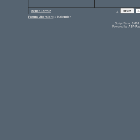
neuer Termin
«
Forum Übersicht
» Kalender
.: Script-Time:
0,016
Powered by
ASP-Fas