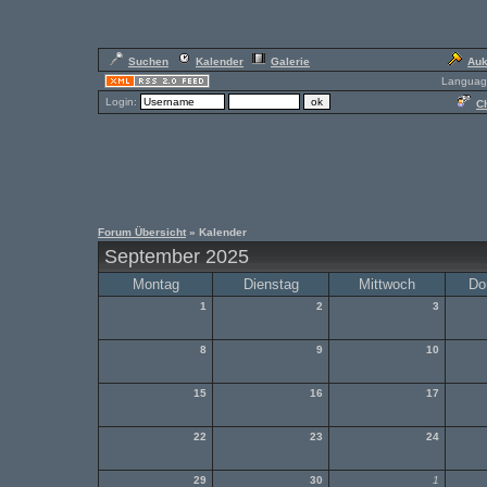
Suchen
Kalender
Galerie
Auk
Languag
Login:
Ch
Forum Übersicht
» Kalender
September 2025
Montag
Dienstag
Mittwoch
Do
1
2
3
8
9
10
15
16
17
22
23
24
29
30
1