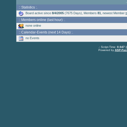
:: Statistics :.
Board active since
8/4/2005
(7675 Days), Members
81
, newest Member
:: Members online (last hour) :.
none online
:: Calendar-Events (next 14 Days) :.
no Events
.: Script-Time:
0.047
|
Powered by
ASP-Fas