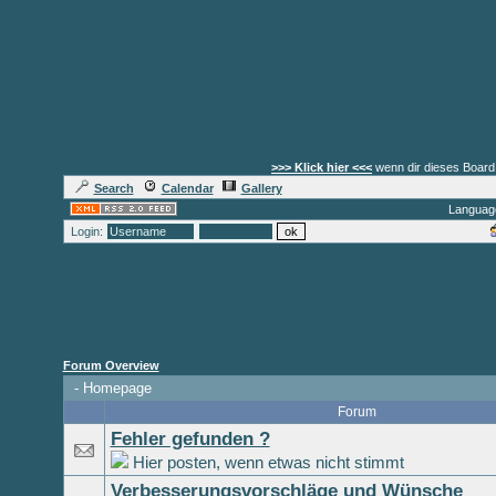
>>> Klick hier <<<
wenn dir dieses Board 
Search
Calendar
Gallery
Languag
Login:
Forum Overview
-
Homepage
Forum
Fehler gefunden ?
Hier posten, wenn etwas nicht stimmt
Verbesserungsvorschläge und Wünsche