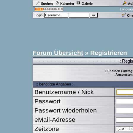
Suchen
Kalender
Galerie
Au
Languag
Login:
Cha
Forum Übersicht
» Registrieren
.: Regi
Für einen Eintrag
Ansonsten 
:: benötigte Angaben :.
Benutzername / Nick
Passwort
Passwort wiederholen
eMail-Adresse
Zeitzone