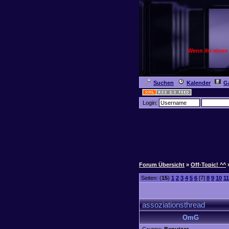
Wenn ihr einen
Suchen
Kalender
Ga
Login:
Forum Übersicht
»
Off-Topic! ^^
Seiten: (
15
)
1
2
3
4
5
6
[7]
8
9
10
11
assoziationsthread
OmG