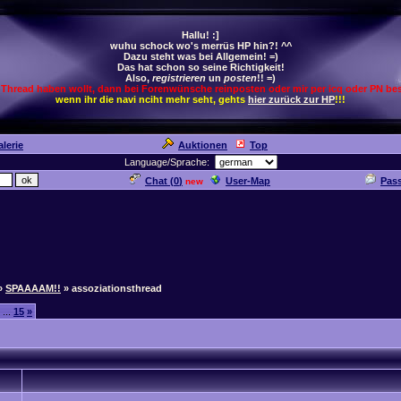
Hallu! :]
wuhu schock wo's merrüs HP hin?! ^^
Dazu steht was bei Allgemein! =)
Das hat schon so seine Richtigkeit!
Also,
registrieren
un
posten
!! =)
 Thread haben wollt, dann bei Forenwünsche reinposten oder mir per icq oder PN bes
wenn ihr die navi nciht mehr seht, gehts
hier zurück zur HP
!!!
lerie
Auktionen
Top
Language/Sprache:
Chat (
0
)
User-Map
Pas
new
»
SPAAAAM!!
» assoziationsthread
...
15
»