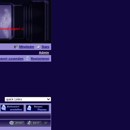
cheid sagen! :)
Mitglieder
Stats
Admin
swort zusenden
Registrieren