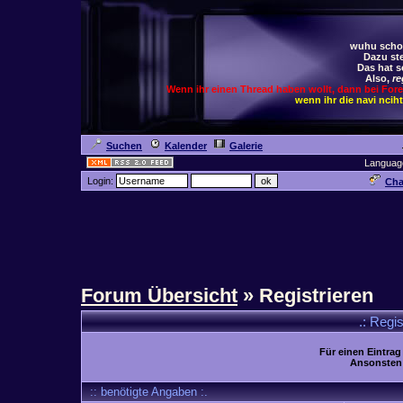
wuhu schoc
Dazu ste
Das hat s
Also,
re
Wenn ihr einen Thread haben wollt, dann bei For
wenn ihr die navi ncih
Suchen
Kalender
Galerie
Languag
Login:
Cha
Forum Übersicht
» Registrieren
.: Regi
Für einen Eintrag
Ansonsten 
:: benötigte Angaben :.