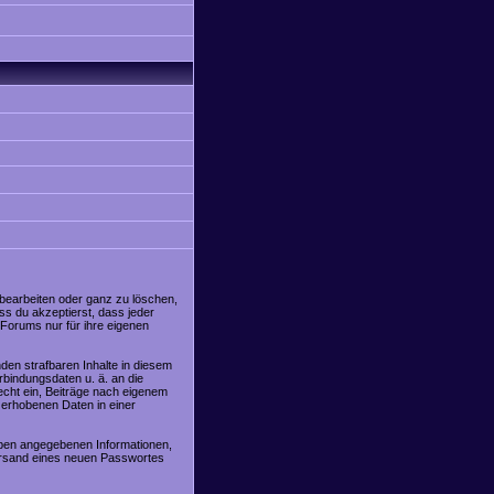
 bearbeiten oder ganz zu löschen,
ss du akzeptierst, dass jeder
Forums nur für ihre eigenen
den strafbaren Inhalte in diesem
rbindungsdaten u. ä. an die
cht ein, Beiträge nach eigenem
 erhobenen Daten in einer
oben angegebenen Informationen,
Versand eines neuen Passwortes