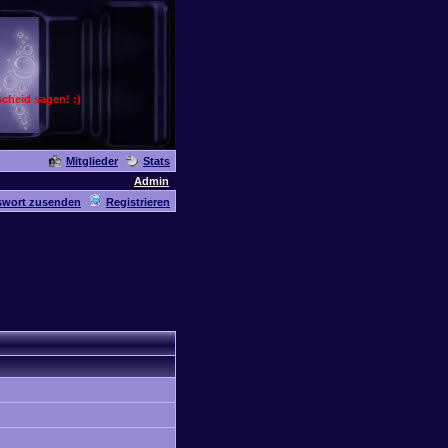
cheid sagen! :)
Mitglieder
Stats
Admin
swort zusenden
Registrieren