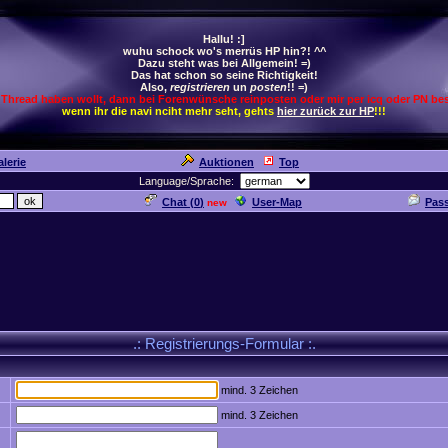
Hallu! :]
wuhu schock wo's merrüs HP hin?! ^^
Dazu steht was bei Allgemein! =)
Das hat schon so seine Richtigkeit!
Also,
registrieren
un
posten
!! =)
 Thread haben wollt, dann bei Forenwünsche reinposten oder mir per icq oder PN bes
wenn ihr die navi nciht mehr seht, gehts
hier zurück zur HP
!!!
lerie
Auktionen
Top
Language/Sprache:
Chat (
0
)
User-Map
Pas
new
.: Registrierungs-Formular :.
mind. 3 Zeichen
mind. 3 Zeichen