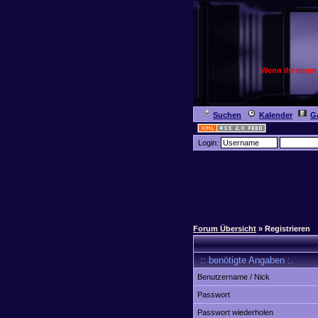
Wenn ihr einen
Suchen
Kalender
Ga
Login:
Forum Übersicht
» Registrieren
:: benötigte Angaben :.
Benutzername / Nick
Passwort
Passwort wiederholen