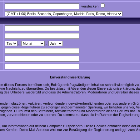
verstecken
.
.
Einverständniserklärung
en dieses Forums bemühen sich, Beiträge mit fragwürdigem Inhalt so schnell wie möglich zu
nzelne Nachricht zu überprüfen. Du bestätigst mit Absenden dieser Einverständniserklärung, da
ng des Urhebers wiedergibt und dass die Administratoren, Moderatoren und Betreiber dieses 
digenden, obszönen, vulgären, verleumdenden, gewaltverherrlichenden oder aus anderen Grün
 gegen diese Regel führen zu sofortiger und permanenter Sperrung, wir behalten uns vor, Ve
zugeben. Du räumst den Betreibern, Administratoren und Moderatoren dieses Forums das Re
ten, zu verschieben oder zu sperren. Du stimmst zu, dass die im Rahmen der Registrierung
 um Informationen auf deinem Computer zu speichern. Diese Cookies enthalten keine der 
nem Komfort. Deine Mail-Adresse wird nur zur Bestätigung der Registrierung und ggf. zum 