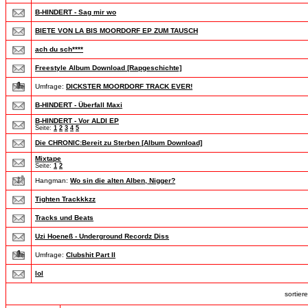
B-HINDERT - Sag mir wo
BIETE VON LA BIS MOORDORF EP ZUM TAUSCH
ach du sch****
Freestyle Album Download [Rapgeschichte]
Umfrage:
DICKSTER MOORDORF TRACK EVER!
B-HINDERT - Überfall Maxi
B-HINDERT - Vor ALDI EP
Seite:
1
2
3
4
5
Die CHRONIC:Bereit zu Sterben [Album Download]
Mixtape
Seite:
1
2
Hangman:
Wo sin die alten Alben, Nigger?
Tighten Trackkkzz
Tracks und Beats
Uzi Hoeneß - Underground Recordz Diss
Umfrage:
Clubshit Part II
lol
sortie