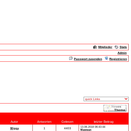
Mitglieder
Stats
Admin
Passwort zusenden
Registrieren
Autor
Antworten
Gelesen
letzter Beitrag
13.06.2018 06:43:44
1
4403
Wigga
Mawwan