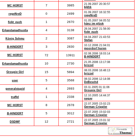
21.09.2007 20:30:57
7
3985
MC HORST
kjkhk
01.09.2007 16:32:55
0
2499
regeNreD
regeNreD
01.05.2007 04:05:52
1
2670
fickt_euch
hänz im glück
28.04.2007 21:58:00
4
3138
Erkandamadhustla
fickt_euch
04.04.2007 21:43:53
2
3087
König Schmu
Stefan
10.12.2006 21:04:01
3
2830
B-HINDERT
moordorf huren
02.08.2006 18:03:14
MC HORST
72
13911
B-HINDERT
21.05.2006 13:17:08
10
2730
Erkandamadhustla
brizzel
08.03.2006 16:48:13
Groupie Girl
15
5894
brizzel
08.02.2006 12:14:08
5
3568
user
DeBeschd
03.11.2005 01:11:06
4
2693
generalstupid
Groupie Girl
12.10.2005 14:44:37
1
2338
traffel
negay
22.07.2005 15:02:23
8
2678
MC HORST
German Crippler
22.07.2005 15:02:03
5
3012
B-HINDERT
German Crippler
22.07.2005 15:01:32
12
2721
DSDMF
German Crippler