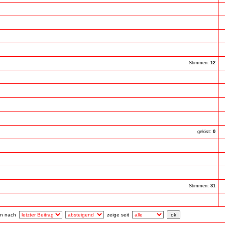
Stimmen:
12
gelöst:
0
Stimmen:
31
ren nach
zeige seit