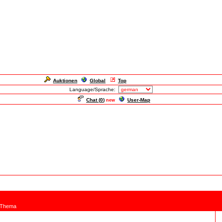
Auktionen
Global
Top
Language/Sprache:
Chat (
0
)
User-Map
new
Thema