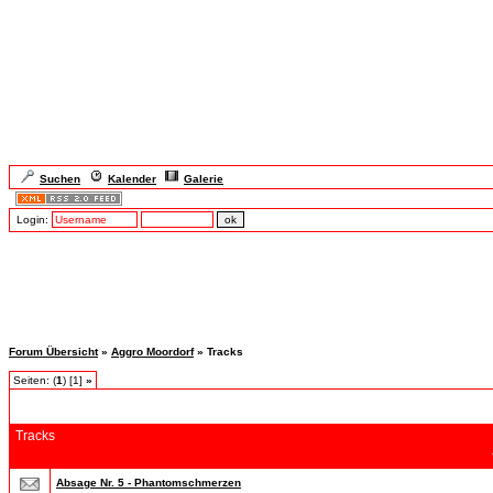
Suchen
Kalender
Galerie
Login:
Forum Übersicht
»
Aggro Moordorf
» Tracks
Seiten: (
1
) [1]
»
Tracks
Absage Nr. 5 - Phantomschmerzen