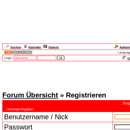
Suchen
Kalender
Galerie
Auktio
Languag
Login:
Ch
Forum Übersicht
» Registrieren
.: Reg
:: benötigte Angaben :.
Benutzername / Nick
Passwort