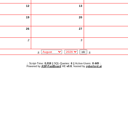
12
13
19
20
26
27
2
3
«
»
.: Script-Time:
0,018
|| SQL-Queries:
6
|| Active-Users:
8 449
:.
Powered by
ASP-FastBoard
HE
v0.8
, hosted by
cyberlord.at