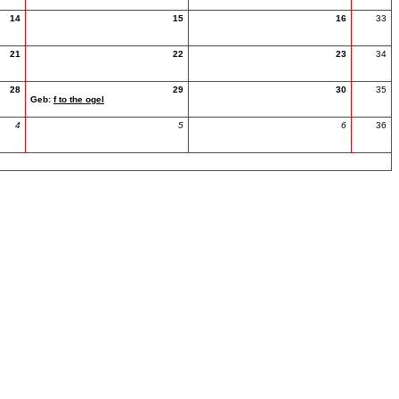
14
15
16
33
21
22
23
34
28
29
30
35
Geb:
f to the ogel
4
5
6
36