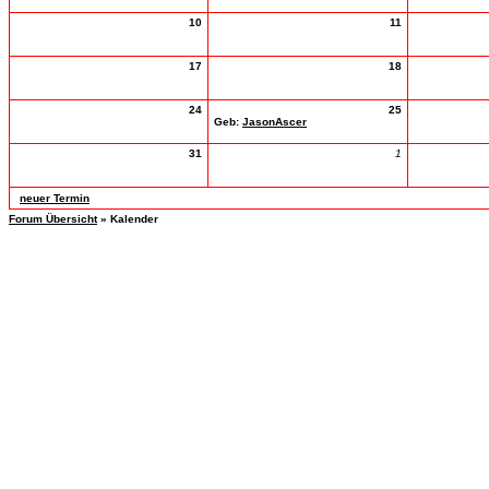
10
11
17
18
24
25
Geb:
JasonAscer
31
1
neuer Termin
Forum Übersicht
» Kalender