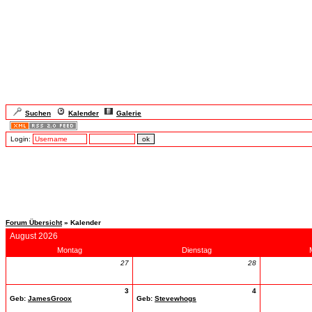
Suchen
Kalender
Galerie
Login:
Forum Übersicht
» Kalender
August 2026
Montag
Dienstag
27
28
3
4
Geb:
JamesGroox
Geb:
Stevewhogs