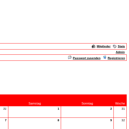
Mitglieder
Stats
Admin
Passwort zusenden
Registrieren
Samstag
Sonntag
Woche
31
1
2
31
7
8
9
32