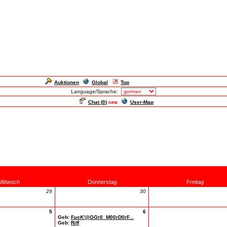
Auktionen
Global
Top
Language/Sprache:
Chat (
0
)
User-Map
new
Mittwoch
Donnerstag
Freitag
29
30
5
6
Geb:
FµcK'@GGr0_M00rD0rF...
Geb:
Riff