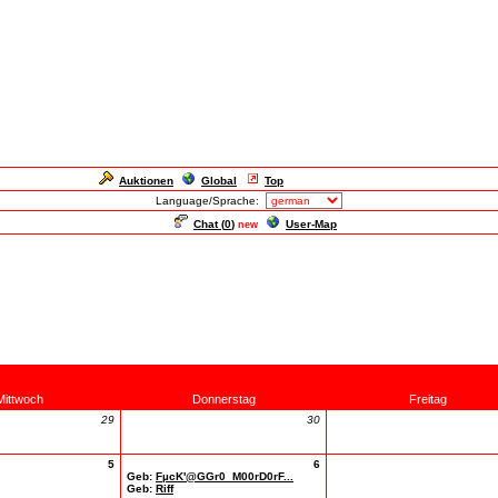
Auktionen
Global
Top
Language/Sprache:
Chat (
0
)
User-Map
new
Mittwoch
Donnerstag
Freitag
29
30
5
6
Geb:
FµcK'@GGr0_M00rD0rF...
Geb:
Riff