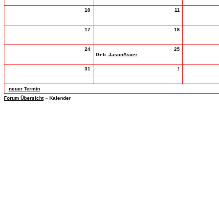
10
11
17
18
24
25
Geb:
JasonAscer
31
1
neuer Termin
Forum Übersicht
» Kalender