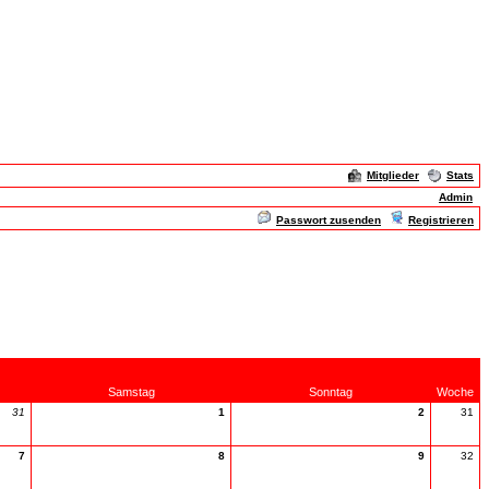
Mitglieder
Stats
Admin
Passwort zusenden
Registrieren
Samstag
Sonntag
Woche
31
1
2
31
7
8
9
32