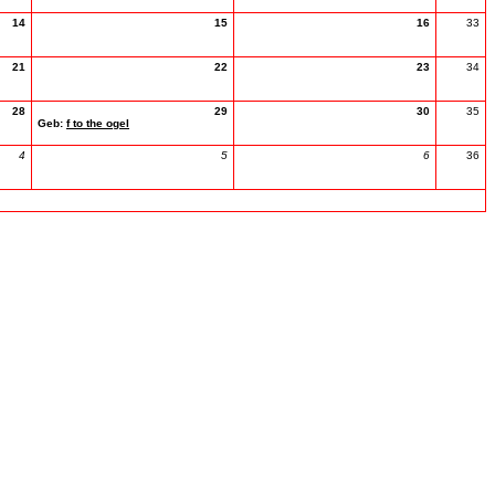
14
15
16
33
21
22
23
34
28
29
30
35
Geb:
f to the ogel
4
5
6
36