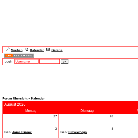
Suchen
Kalender
Galerie
Login:
Forum Übersicht
» Kalender
August 2026
Montag
Dienstag
27
28
3
4
Geb:
JamesGroox
Geb:
Stevewhogs