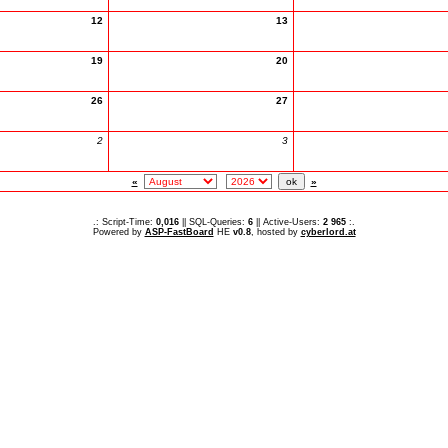
12
13
19
20
26
27
2
3
«
»
.: Script-Time:
0,016
|| SQL-Queries:
6
|| Active-Users:
2 965
:.
Powered by
ASP-FastBoard
HE
v0.8
, hosted by
cyberlord.at