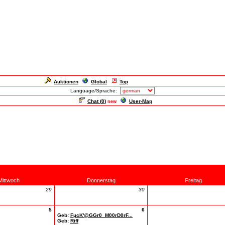
Auktionen
Global
Top
Language/Sprache:
Chat (
0
)
User-Map
new
Mittwoch
Donnerstag
Freitag
29
30
5
6
Geb:
FµcK'@GGr0_M00rD0rF...
Geb:
Riff