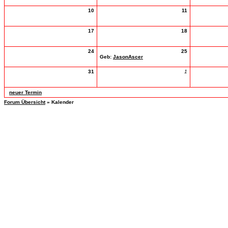
10
11
17
18
24
25
Geb:
JasonAscer
31
1
neuer Termin
Forum Übersicht
» Kalender