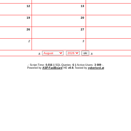
12
13
19
20
26
27
2
3
«
»
.: Script-Time:
0,016
|| SQL-Queries:
6
|| Active-Users:
3 009
:.
Powered by
ASP-FastBoard
HE
v0.8
, hosted by
cyberlord.at