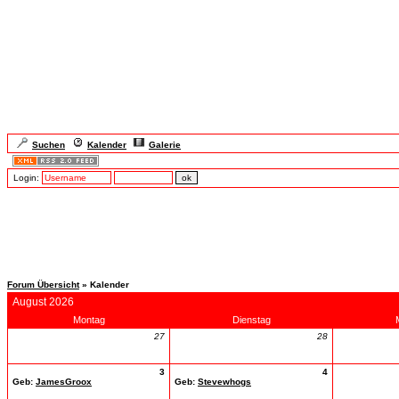
Suchen
Kalender
Galerie
Login:
Forum Übersicht
» Kalender
August 2026
Montag
Dienstag
27
28
3
4
Geb:
JamesGroox
Geb:
Stevewhogs