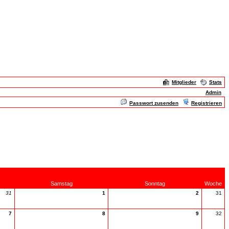
Mitglieder
Stats
Admin
Passwort zusenden
Registrieren
Samstag
Sonntag
Woche
31
1
2
31
7
8
9
32