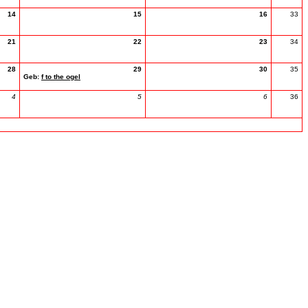
14
15
16
33
21
22
23
34
28
29
30
35
Geb:
f to the ogel
4
5
6
36