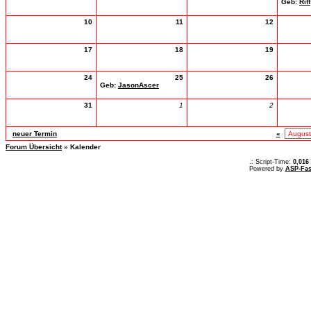
Geb:
Riff
10
11
12
17
18
19
24
25
26
Geb:
JasonAscer
31
1
2
neuer Termin
«
Forum Übersicht
» Kalender
.: Script-Time:
0,016
Powered by
ASP-Fas