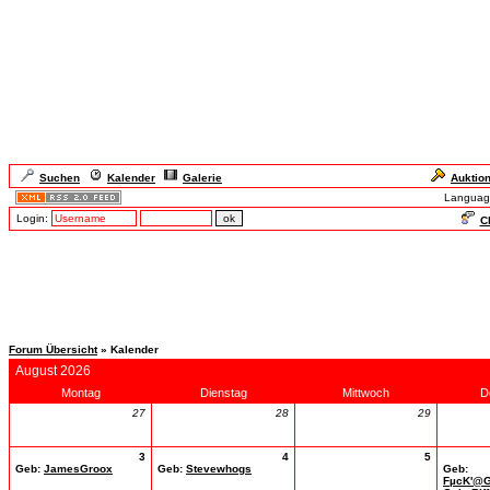
Suchen
Kalender
Galerie
Auktio
Languag
Login:
Ch
Forum Übersicht
» Kalender
August 2026
Montag
Dienstag
Mittwoch
D
27
28
29
3
4
5
Geb:
JamesGroox
Geb:
Stevewhogs
Geb:
FµcK'@G