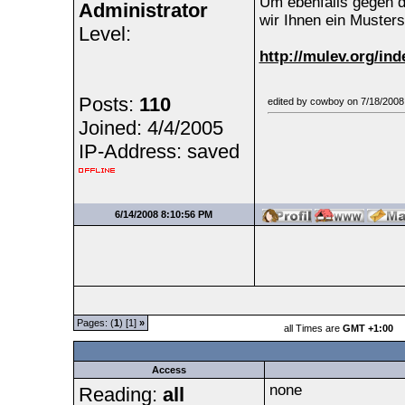
Um ebenfalls gegen d
Administrator
wir Ihnen ein Musters
Level:
http://mulev.org/in
Posts:
110
edited by cowboy on 7/18/2008
Joined: 4/4/2005
IP-Address: saved
6/14/2008 8:10:56 PM
Pages: (
1
) [1]
»
all Times are
GMT +1:00
Access
none
Reading:
all