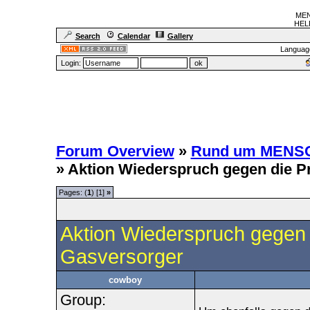
MEN
HELF
Search
Calendar
Gallery
Languag
Login:
Forum Overview
»
Rund um MENS
» Aktion Wiederspruch gegen die P
Pages: (
1
) [1]
»
Aktion Wiederspruch gegen 
Gasversorger
cowboy
Group: