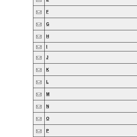
F
G
H
I
J
K
L
M
N
O
P