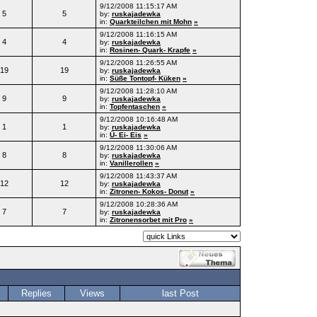
9/12/2008 11:15:17 AM
5
5
by:
ruskajadewka
in:
Quarkteilchen mit Mohn
»
9/12/2008 11:16:15 AM
4
4
by:
ruskajadewka
in:
Rosinen- Quark- Krapfe
»
9/12/2008 11:26:55 AM
19
19
by:
ruskajadewka
in:
Süße Tontopf- Küken
»
9/12/2008 11:28:10 AM
9
9
by:
ruskajadewka
in:
Topfentaschen
»
9/12/2008 10:16:48 AM
1
1
by:
ruskajadewka
in:
Ü- Ei- Eis
»
9/12/2008 11:30:06 AM
8
8
by:
ruskajadewka
in:
Vanillerollen
»
9/12/2008 11:43:37 AM
12
12
by:
ruskajadewka
in:
Zitronen- Kokos- Donut
»
9/12/2008 10:28:36 AM
7
7
by:
ruskajadewka
in:
Zitronensorbet mit Pro
»
Replies
Views
last Post