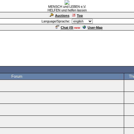
MENSCH und LEBEN e.V.
HELFEN und helfen lassen
Auctions
Top
Language/Sprache:
Chat (
0
)
User-Map
new
Forum
Th