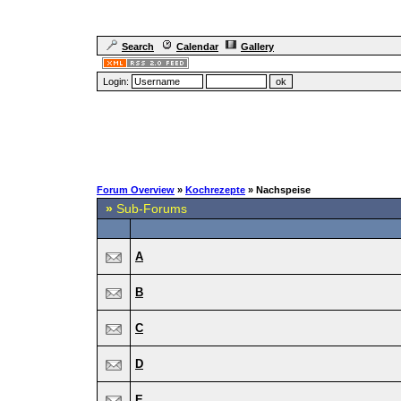
Search
Calendar
Gallery
Login:
Forum Overview
»
Kochrezepte
» Nachspeise
»
Sub-Forums
A
B
C
D
E