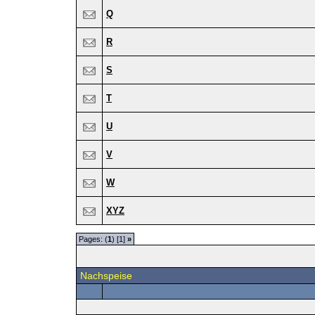
Q
R
S
T
U
V
W
XYZ
Pages: (
1
) [1]
»
Nachspeise