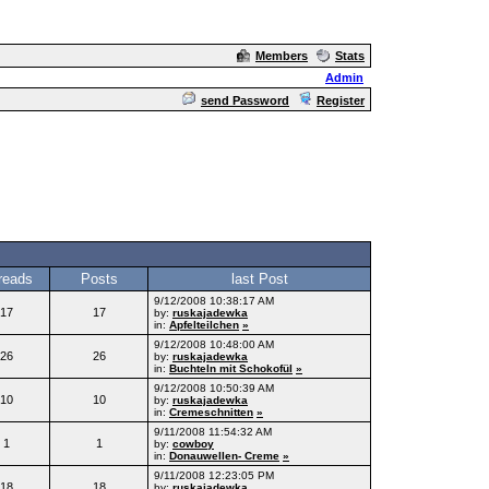
Members
Stats
Admin
send Password
Register
reads
Posts
last Post
9/12/2008 10:38:17 AM
17
17
by:
ruskajadewka
in:
Apfelteilchen
»
9/12/2008 10:48:00 AM
26
26
by:
ruskajadewka
in:
Buchteln mit Schokofül
»
9/12/2008 10:50:39 AM
10
10
by:
ruskajadewka
in:
Cremeschnitten
»
9/11/2008 11:54:32 AM
1
1
by:
cowboy
in:
Donauwellen- Creme
»
9/11/2008 12:23:05 PM
18
18
by:
ruskajadewka