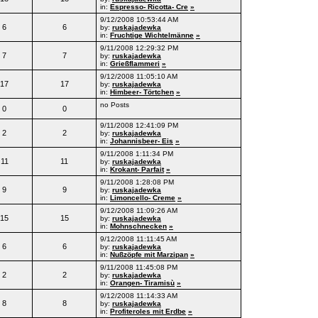
in:
Espresso- Ricotta- Cre
»
9/12/2008 10:53:44 AM
6
6
by:
ruskajadewka
in:
Fruchtige Wichtelmänne
»
9/11/2008 12:29:32 PM
7
7
by:
ruskajadewka
in:
Grießflammeri
»
9/12/2008 11:05:10 AM
17
17
by:
ruskajadewka
in:
Himbeer- Törtchen
»
no Posts
0
0
9/11/2008 12:41:09 PM
2
2
by:
ruskajadewka
in:
Johannisbeer- Eis
»
9/11/2008 1:11:34 PM
11
11
by:
ruskajadewka
in:
Krokant- Parfait
»
9/11/2008 1:28:08 PM
9
9
by:
ruskajadewka
in:
Limoncello- Creme
»
9/12/2008 11:09:26 AM
15
15
by:
ruskajadewka
in:
Mohnschnecken
»
9/12/2008 11:11:45 AM
6
6
by:
ruskajadewka
in:
Nußzöpfe mit Marzipan
»
9/11/2008 11:45:08 PM
2
2
by:
ruskajadewka
in:
Orangen- Tiramisù
»
9/12/2008 11:14:33 AM
8
8
by:
ruskajadewka
in:
Profiteroles mit Erdbe
»