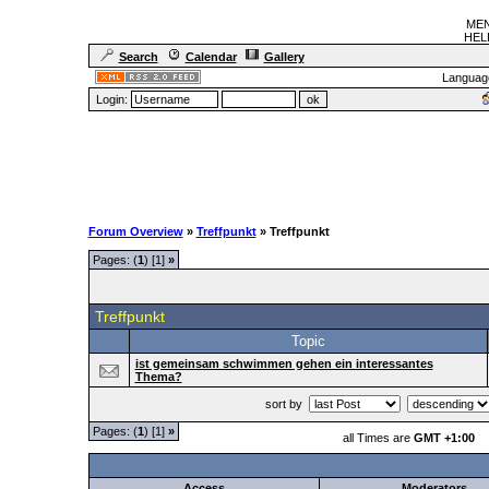
MEN
HELF
Search
Calendar
Gallery
Languag
Login:
Forum Overview
»
Treffpunkt
» Treffpunkt
Pages: (
1
) [1]
»
Treffpunkt
Topic
ist gemeinsam schwimmen gehen ein interessantes
Thema?
sort by
Pages: (
1
) [1]
»
all Times are
GMT +1:00
Access
Moderators