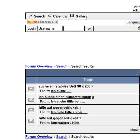
MEN
HELF
Search
Calendar
Gallery
Languag
Login:
Forum Overview
»
Search
» Searchresults
.:
Topic
suche ein stabiles Bett 90 x 200
»
Forum:
Ich suche .....
ich suche einen hundefreund/in
»
Forum:
Ich suche Hilfe bei .....
hilfe auf gegenseitigkeit
»
Forum:
Ich biete Hilfe an bei .....
hilfe auf gegenseitigkeit
»
Forum:
Unterstützer / Hilfe
sho
Forum Overview
»
Search
» Searchresults