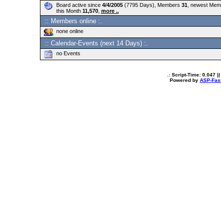
Board active since
4/4/2005
(7795 Days), Members
31
, newest Me
this Month
11,570
,
more ..
:: Members online :.
none online
:: Calendar-Events (next 14 Days) :.
no Events
.: Script-Time:
0.047
||
Powered by
ASP-Fas