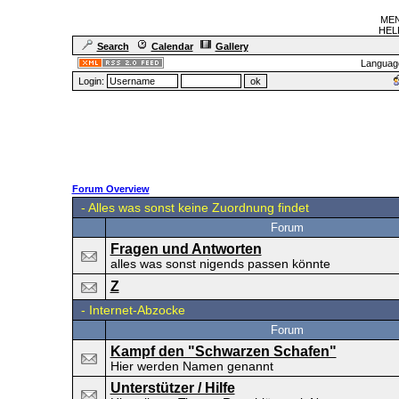
MEN
HELF
Search
Calendar
Gallery
Languag
Login:
Forum Overview
-
Alles was sonst keine Zuordnung findet
Forum
Fragen und Antworten
alles was sonst nigends passen könnte
Z
-
Internet-Abzocke
Forum
Kampf den "Schwarzen Schafen"
Hier werden Namen genannt
Unterstützer / Hilfe