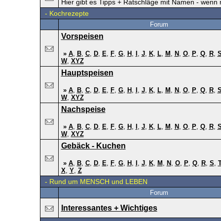
Hier gibt es Tipps + Ratschläge mit Namen - wenn 
-
Kochrezepte
Forum
Vorspeisen
»
A
,
B
,
C
,
D
,
E
,
F
,
G
,
H
,
I
,
J
,
K
,
L
,
M
,
N
,
O
,
P
,
Q
,
R
,
W
,
XYZ
Hauptspeisen
»
A
,
B
,
C
,
D
,
E
,
F
,
G
,
H
,
I
,
J
,
K
,
L
,
M
,
N
,
O
,
P
,
Q
,
R
,
W
,
XYZ
Nachspeise
»
A
,
B
,
C
,
D
,
E
,
F
,
G
,
H
,
I
,
J
,
K
,
L
,
M
,
N
,
O
,
P
,
Q
,
R
,
W
,
XYZ
Gebäck - Kuchen
»
A
,
B
,
C
,
D
,
E
,
F
,
G
,
H
,
I
,
J
,
K
,
M
,
N
,
O
,
P
,
Q
,
R
,
S
,
X
,
Y
,
Z
-
Rund um MENSCH und LEBEN
Forum
Interessantes + Wichtiges