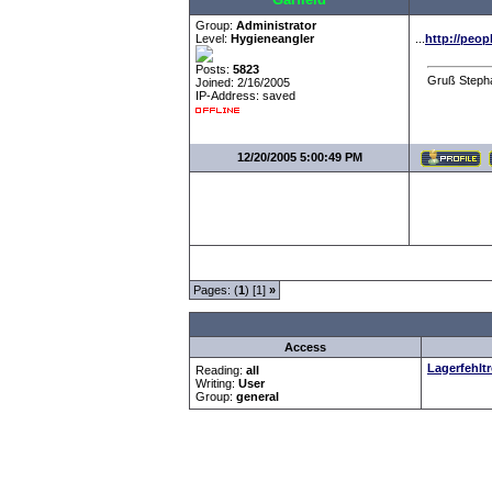
Group:
Administrator
Level:
Hygieneangler
...
http://peo
Posts:
5823
Gruß Steph
Joined: 2/16/2005
IP-Address: saved
12/20/2005 5:00:49 PM
Pages: (
1
) [1]
»
Access
Lagerfehltr
Reading:
all
Writing:
User
Group:
general
Forum Overview
»
Spaß und Spiel
»
Gags
» Weinke