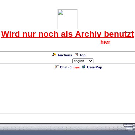
Das CRF Laberforum
Wird nur noch als Archiv benutzt
Für den harten Kern der CRF geht`s
hier
weiter.
Neuanmeldung erforderlich
Auctions
Top
Language/Sprache:
Chat (
0
)
User-Map
new
nner ABC