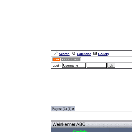
Search
Calendar
Gallery
Login:
Forum Overview
»
Spaß und Spiel
»
Gags
» Weinke
Pages: (
1
) [1]
»
Weinkenner ABC
Garfield