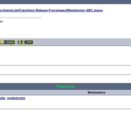
ple.freenet.de/Catchless-Release-Force/gags/Weinkenner ABC.mpga
an
all Times are
GMT +1:00
Thread-Info
Moderators
olle
,
soeketroete
nner ABC
.: Script-Time:
0.063
|| SQL-Queries:
6
|| Active-Users:
6,450
:.
Powered by
ASP-FastBoard
HE
v0.8
, hosted by
cyberlord.at