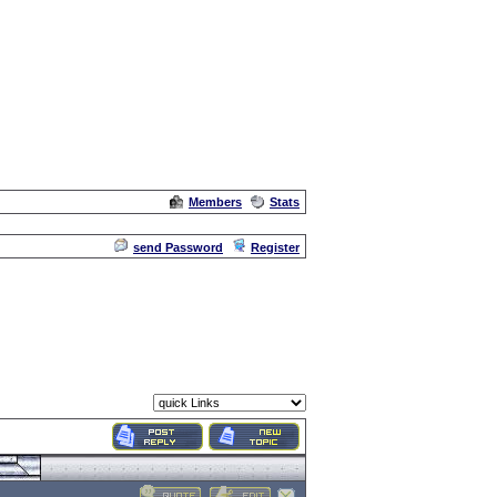
Members
Stats
Admin
send Password
Register