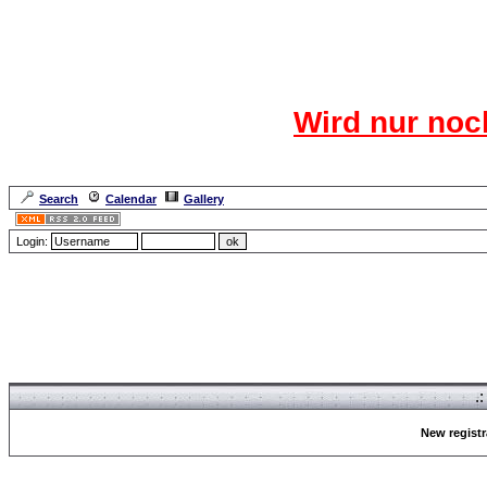
Das CR
Wird nur noc
Für den harten Ke
Neuanmel
Search
Calendar
Gallery
Lang
Login:
Forum Overview
» Register
.
New registr
Forum Overview
» Register