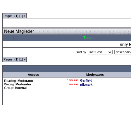
Forum Overview
»
Moderatorentreff
»
Moderatorentreff
» Neue Mitglieder
Pages: (
1
) [1]
»
Neue Mitglieder
Topic
only 
sort by
Pages: (
1
) [1]
»
all Times are
GMT +1:00
Access
Moderators
Garfield
Reading:
Moderator
Writing:
Moderator
nikmark
Group:
internal
Forum Overview
»
Moderatorentreff
»
Moderatorentreff
» Neue Mitglieder
.: Script-Time:
0.000
|| SQL
Powered by
ASP-FastBoa