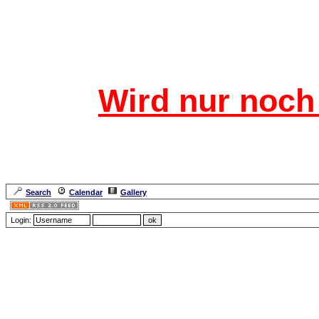
Das CRF
Wird nur noch 
Für den harten Kern 
Neuanmeldu
Search
Calendar
Gallery
Lang
Login:
Error: access