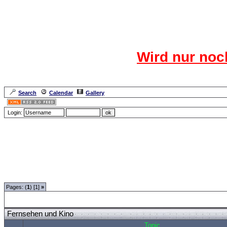
Das CR
Wird nur noc
Für den harten Ke
Neuanmel
Search
Calendar
Gallery
Lang
Login:
Forum Overview
»
Spaß und Spiel
»
Hangman
» Fernsehen und Kino
Pages: (
1
) [1]
»
Fernsehen und Kino
Topic