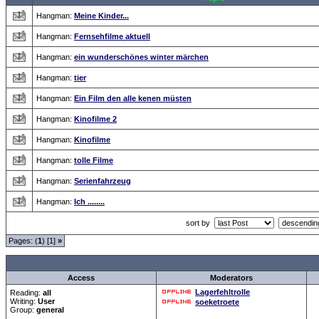
Hangman:
Meine Kinder...
Hangman:
Fernsehfilme aktuell
Hangman:
ein wunderschönes winter märchen
Hangman:
tier
Hangman:
Ein Film den alle kenen müsten
Hangman:
Kinofilme 2
Hangman:
Kinofilme
Hangman:
tolle Filme
Hangman:
Serienfahrzeug
Hangman:
Ich ........
sort by
Pages: (
1
) [1]
»
all Times are
GMT +1:00
Access
Moderators
Lagerfehltrolle
Reading:
all
Writing:
User
soeketroete
Group:
general