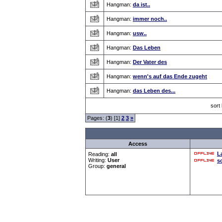
Hangman:
da ist..
Hangman:
immer noch..
Hangman:
usw..
Hangman:
Das Leben
Hangman:
Der Vater des
Hangman:
wenn's auf das Ende zugeht
Hangman:
das Leben des...
sort
Pages: (
3
) [1]
2
3
»
Access
L
Reading:
all
Writing:
User
s
Group:
general
Forum Overview
»
Spaß und Spiel
»
Hangman
» Han