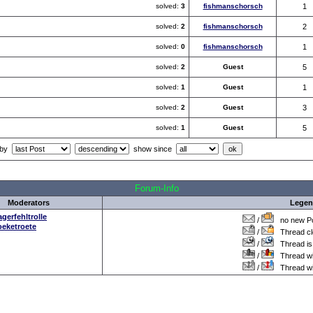
solved:
3
fishmanschorsch
1
solved:
2
fishmanschorsch
2
solved:
0
fishmanschorsch
1
solved:
2
Guest
5
solved:
1
Guest
1
solved:
2
Guest
3
solved:
1
Guest
5
 by
show since
all Times are
GMT +1:00
Forum-Info
Moderators
Lege
agerfehltrolle
/
no new Po
oeketroete
/
Thread cl
/
Thread is 
/
Thread wit
/
Thread wi
gman - Monty Python
.: Script-Time:
0.016
|| SQL-Queries:
7
|| Active-Users:
9,879
:.
Powered by
ASP-FastBoard
HE
v0.8
, hosted by
cyberlord.at