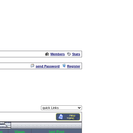
Members
Stats
Admin
send Password
Register
es
Views
last Post