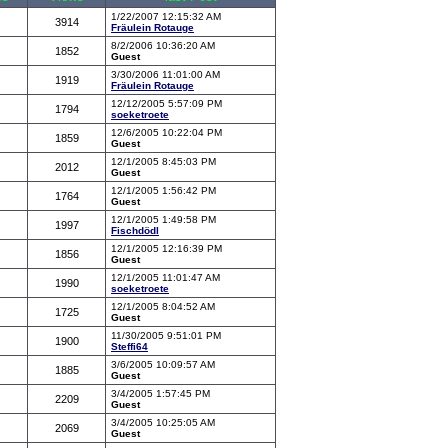
1/22/2007 12:15:32 AM
3914
Fräulein Rotauge
8/2/2006 10:36:20 AM
1852
Guest
3/30/2006 11:01:00 AM
1919
Fräulein Rotauge
12/12/2005 5:57:09 PM
1794
soeketroete
12/6/2005 10:22:04 PM
1859
Guest
12/1/2005 8:45:03 PM
2012
Guest
12/1/2005 1:56:42 PM
1764
Guest
12/1/2005 1:49:58 PM
1997
Fischdödl
12/1/2005 12:16:39 PM
1856
Guest
12/1/2005 11:01:47 AM
1990
soeketroete
12/1/2005 8:04:52 AM
1725
Guest
11/30/2005 9:51:01 PM
1900
Steffi64
3/6/2005 10:09:57 AM
1885
Guest
3/4/2005 1:57:45 PM
2209
Guest
3/4/2005 10:25:05 AM
2069
Guest