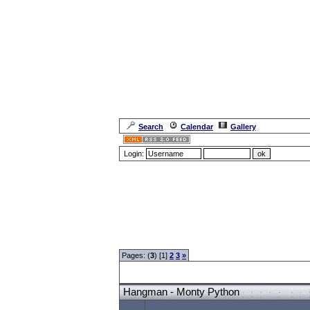
Search
Calendar
Gallery
Login:
Forum Overview
»
Spaß und Spiel
»
Hangman
» Han
Pages: (
3
) [1]
2
3
»
Hangman - Monty Python