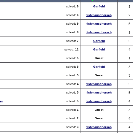
solved:
9
Garfield
3
solved:
6
fishmanschorsch
2
solved:
9
fishmanschorsch
5
solved:
8
fishmanschorsch
1
solved:
7
Garfield
5
solved:
12
Garfield
4
solved:
5
Guest
1
solved:
5
Garfield
3
solved:
5
Guest
3
solved:
4
fishmanschorsch
5
solved:
5
fishmanschorsch
5
er
solved:
5
fishmanschorsch
4
solved:
1
Guest
3
solved:
2
Guest
4
solved:
3
fishmanschorsch
4