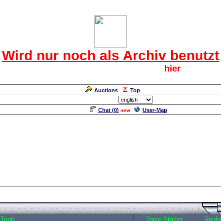
Das CRF Laberforum
Wird nur noch als Archiv benutzt
Für den harten Kern der CRF geht`s
hier
weiter.
Neuanmeldung erforderlich
Auctions
Top
Language/Sprache:
Chat (
0
)
User-Map
new
gman - Monty Python
Topic
Topic Starter
Repli