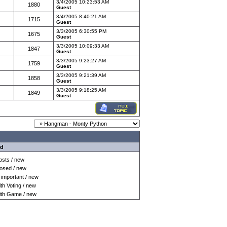
3/4/2005 10:23:53 AM
1880
Guest
3/4/2005 8:40:21 AM
1715
Guest
3/3/2005 6:30:55 PM
1675
Guest
3/3/2005 10:09:33 AM
1847
Guest
3/3/2005 9:23:27 AM
1759
Guest
3/3/2005 9:21:39 AM
1858
Guest
3/3/2005 9:18:25 AM
1849
Guest
nd
sts / new
osed / new
important / new
h Voting / new
th Game / new