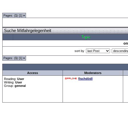
Forum Overview
»
Mitfahrzentrale
» Suche Mitfahrgelegenheit
Pages: (
1
) [1]
»
Suche Mitfahrgelegenheit
Topic
on
sort by
Pages: (
1
) [1]
»
all Times are
GMT +1:00
Access
Moderators
fischdödl
Reading:
User
Writing:
User
Group:
general
Forum Overview
»
Mitfahrzentrale
» Suche Mitfahrgelegenheit
.: Script-Time:
0.017
|| SQL
Powered by
ASP-FastBoa