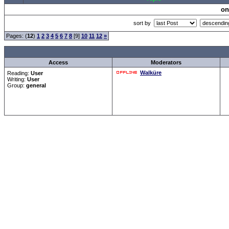
on
sort by
Pages: (
12
)
1
2
3
4
5
6
7
8
[9]
10
11
12
»
Access
Moderators
Walküre
Reading:
User
Writing:
User
Group:
general
Forum Overview
»
CRF Zentrale
» Geburtstage
.: Script-Time:
0.016
||
Powered by
ASP-Fas