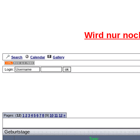
Das CR
Wird nur noc
Für den harten Ke
Neuanmel
Search
Calendar
Gallery
Lang
Login:
Forum Overview
»
CRF Zentrale
» Geburtstage
Pages: (
12
)
1
2
3
4
5
6
7
8
[9]
10
11
12
»
Geburtstage
Topic