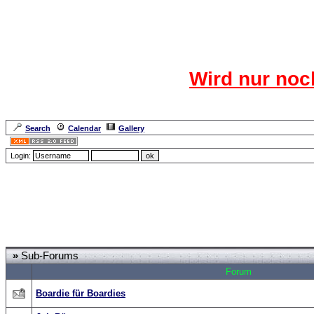
Das CR
Wird nur noc
Für den harten Ke
Neuanmel
Search
Calendar
Gallery
Lang
Login:
Forum Overview
»
CRF Zentrale
» Wer kann helfen
»
Sub-Forums
Forum
Boardie für Boardies