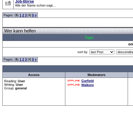
Job-Börse
Wie der Name schon sagt....
Pages: (
5
)
1
2
3
[4]
5
»
Wer kann helfen
Topic
on
sort by
Pages: (
5
)
1
2
3
[4]
5
»
all Times are
GMT +
Access
Moderators
Garfield
Reading:
User
Writing:
User
Walküre
Group:
general
Forum Overview
»
CRF Zentrale
» Wer kann helfen
.: Script-Time:
0.063
Powered by
ASP-Fas