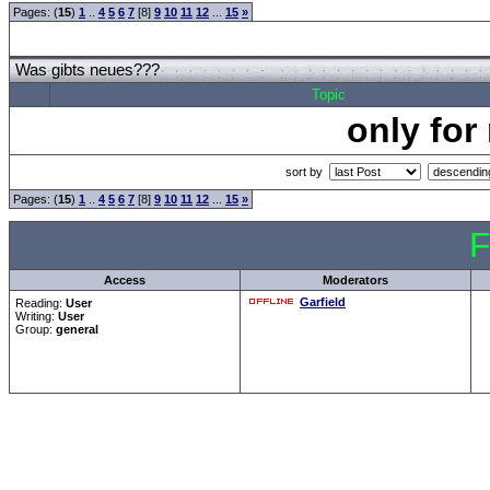
Pages: (
15
)
1
..
4
5
6
7
[8]
9
10
11
12
...
15
»
Was gibts neues???
Topic
only for
sort by
Pages: (
15
)
1
..
4
5
6
7
[8]
9
10
11
12
...
15
»
F
Access
Moderators
Garfield
Reading:
User
Writing:
User
Group:
general
Forum Overview
»
CRF Zentrale
» Was gibts neues???
.: Script-Time:
0.031
|
Powered by
ASP-Fas