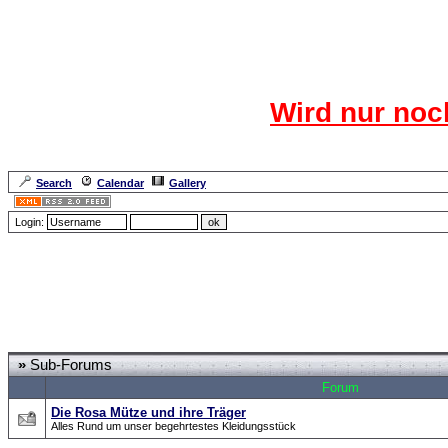
Das CR
Wird nur noc
Für den harten Ke
Neuanmel
Search
Calendar
Gallery
Lang
Login:
Forum Overview
»
CRF Zentrale
» Was gibts neues???
»
Sub-Forums
Forum
Die Rosa Mütze und ihre Träger
Alles Rund um unser begehrtestes Kleidungsstück