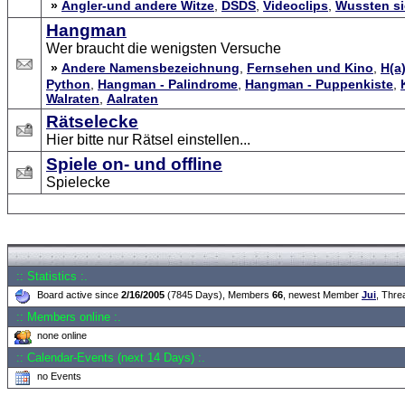
»
Angler-und andere Witze
,
DSDS
,
Videoclips
,
Wussten sie
Hangman
Wer braucht die wenigsten Versuche
»
Andere Namensbezeichnung
,
Fernsehen und Kino
,
H(a)
Python
,
Hangman - Palindrome
,
Hangman - Puppenkiste
,
Walraten
,
Aalraten
Rätselecke
Hier bitte nur Rätsel einstellen...
Spiele on- und offline
Spielecke
Forum Overview
» Spaß und Spiel
:: Statistics :.
Board active since
2/16/2005
(7845 Days), Members
66
, newest Member
Jui
, Thr
:: Members online :.
none online
:: Calendar-Events (next 14 Days) :.
no Events
.: Script-Time:
0.016
|