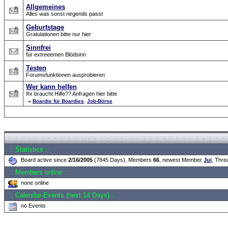
Allgemeines
Alles was sonst nirgends passt
Geburtstage
Gratulationen bitte nur hier
Sinnfrei
für extreeemen Blödsinn
Testen
Forumsfunktionen ausprobieren
Wer kann helfen
Ihr braucht Hilfe?? Anfragen hier bitte
»
Boardie für Boardies
,
Job-Börse
Forum Overview
» CRF Zentrale
:: Statistics :.
Board active since
2/16/2005
(7845 Days), Members
66
, newest Member
Jui
, Thr
:: Members online :.
none online
:: Calendar-Events (next 14 Days) :.
no Events
.: Script-Time:
0.031
|
Powered by
ASP-Fas