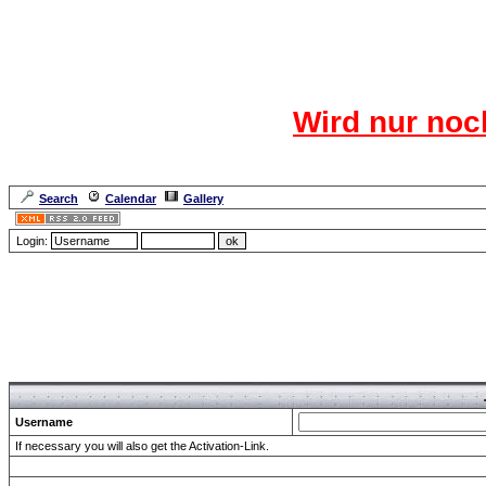
Das CR
Wird nur noc
Für den harten Ke
Neuanmel
Search
Calendar
Gallery
Lang
Login:
Forum Overview
» send Password
Username
If necessary you will also get the Activation-Link.