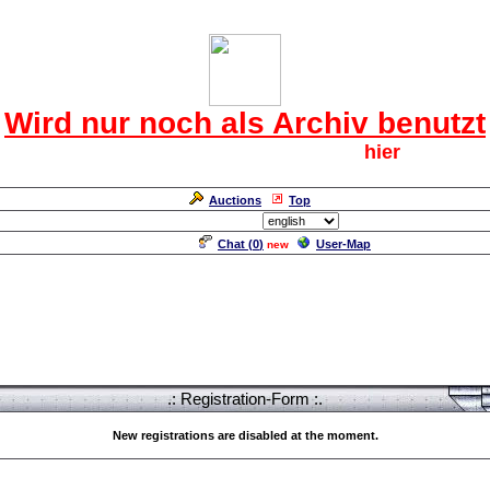
Das CRF Laberforum
Wird nur noch als Archiv benutzt
Für den harten Kern der CRF geht`s
hier
weiter.
Neuanmeldung erforderlich
Auctions
Top
Language/Sprache:
Chat (
0
)
User-Map
new
.: Registration-Form :.
New registrations are disabled at the moment.