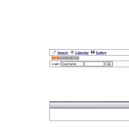
Search
Calendar
Gallery
Login:
Forum Overview
» Register
Forum Overview
» Register