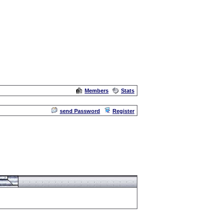
Members
Stats
Admin
send Password
Register