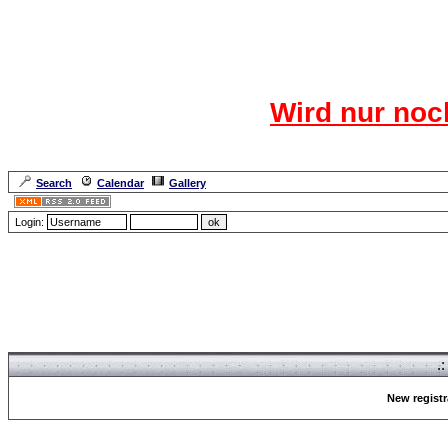
Das CR
Wird nur noc
Für den harten Ke
Neuanmel
Search
Calendar
Gallery
Lang
Login:
Forum Overview
» Register
.
New registr
Forum Overview
» Register