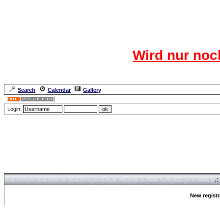
Das CR
Wird nur noc
Für den harten Ke
Neuanmel
Search
Calendar
Gallery
Lang
Login:
Forum Overview
» Register
.
New registr
Forum Overview
» Register