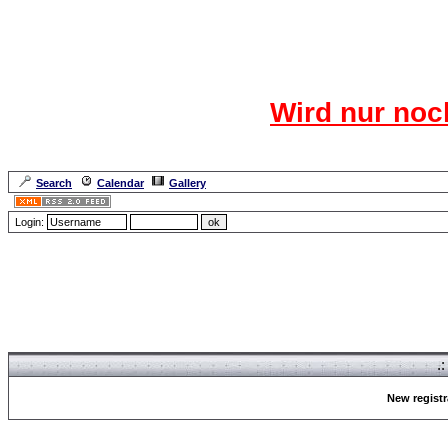
Das CR
Wird nur noc
Für den harten Ke
Neuanmel
Search
Calendar
Gallery
Lang
Login:
Forum Overview
» Register
.
New registr
Forum Overview
» Register