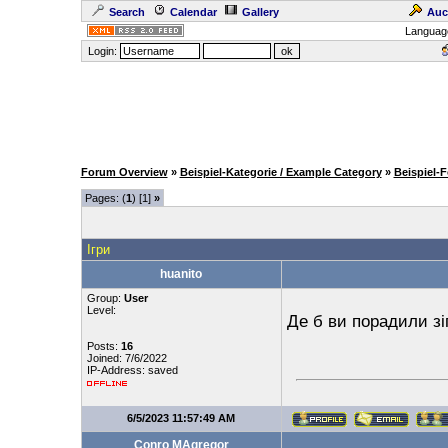
Search
Calendar
Gallery
Auc
Languag
Login:
Forum Overview
»
Beispiel-Kategorie / Example Category
»
Beispiel-
Pages: (
1
) [1]
»
Ігри
huanito
Group:
User
Level:
Де б ви порадили зі
Posts:
16
Joined: 7/6/2022
IP-Address: saved
6/5/2023 11:57:49 AM
Conro MAgregor