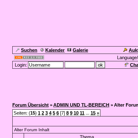
Suchen
Kalender
Galerie
Auk
Language
Login:
Cha
Forum Übersicht
»
ADMIN UND TL-BEREICH
» Alter Foru
Seiten: (
15
)
1
2
3
4
5
6
[7]
8
9
10
11
...
15
»
Alter Forum Inhalt
Thema