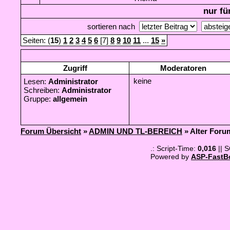
nur fü
sortieren nach
Seiten: (
15
)
1
2
3
4
5
6
[7]
8
9
10
11
...
15
»
Zugriff
Moderatoren
keine
Lesen:
Administrator
Schreiben:
Administrator
Gruppe:
allgemein
Forum Übersicht
»
ADMIN UND TL-BEREICH
» Alter Foru
.: Script-Time:
0,016
|| 
Powered by
ASP-FastB