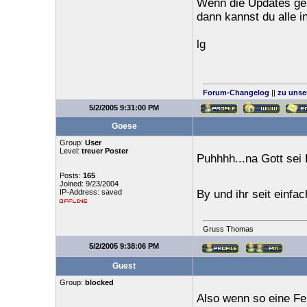
Wenn die Updates gen
dann kannst du alle in
lg
Forum-Changelog
||
zu unse
5/2/2005 9:31:00 PM
Goese
Group:
User
Level:
treuer Poster
Puhhhh...na Gott sei D
Posts:
165
Joined: 9/23/2004
IP-Address: saved
By und ihr seit einfa
Gruss Thomas
5/2/2005 9:38:06 PM
Guest
Group:
blocked
Also wenn so eine Fe