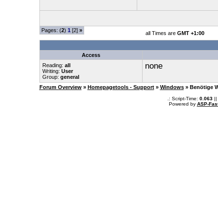
Pages: (
2
)
1
[2]
»
all Times are
GMT +1:00
Access
none
Reading:
all
Writing:
User
Group:
general
Forum Overview
»
Homepagetools - Support
»
Windows
» Benötige 
.: Script-Time:
0.063
||
Powered by
ASP-Fas