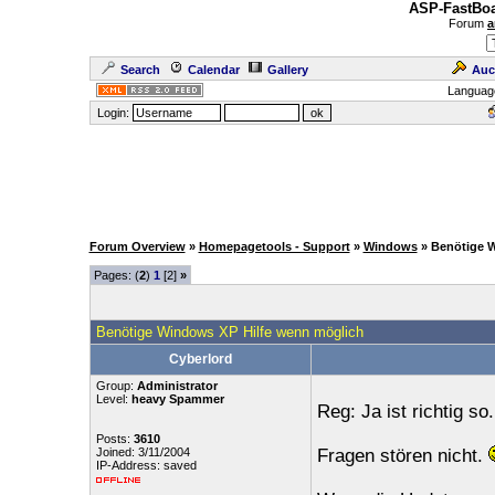
ASP-FastBoa
Forum
a
Search
Calendar
Gallery
Auc
Languag
Login:
Forum Overview
»
Homepagetools - Support
»
Windows
» Benötige 
Pages: (
2
)
1
[2]
»
Benötige Windows XP Hilfe wenn möglich
Cyberlord
Group:
Administrator
Level:
heavy Spammer
Reg: Ja ist richtig so.
Posts:
3610
Joined: 3/11/2004
Fragen stören nicht.
IP-Address: saved