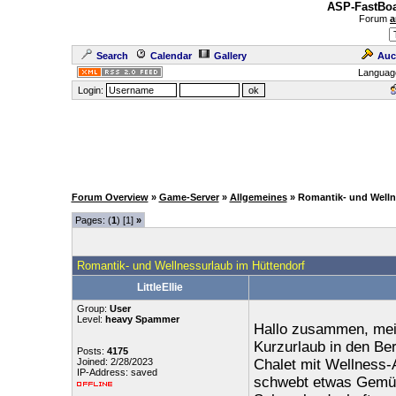
ASP-FastBoa
Forum
a
Search
Calendar
Gallery
Auc
Languag
Login:
Forum Overview
»
Game-Server
»
Allgemeines
» Romantik- und Welln
Pages: (
1
) [1]
»
Romantik- und Wellnessurlaub im Hüttendorf
LittleEllie
Group:
User
Level:
heavy Spammer
Hallo zusammen, mein
Kurzurlaub in den Be
Posts:
4175
Joined: 2/28/2023
Chalet mit Wellness-
IP-Address: saved
schwebt etwas Gemütli