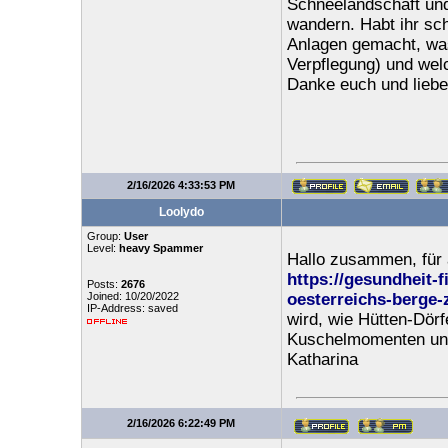
Schneelandschaft und 
wandern. Habt ihr sc
Anlagen gemacht, was
Verpflegung) und wel
Danke euch und liebe
2/16/2026 4:33:53 PM
Loolydo
Group:
User
Level:
heavy Spammer
Hallo zusammen, für 
https://gesundheit-
Posts:
2676
Joined: 10/20/2022
oesterreichs-berge-
IP-Address: saved
wird, wie Hütten‑Dörf
Kuschelmomenten und 
Katharina
2/16/2026 6:22:49 PM