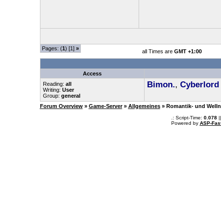
Pages: (
1
) [1]
»
all Times are
GMT +1:00
Access
Bimon.
,
Cyberlord
Reading:
all
Writing:
User
Group:
general
Forum Overview
»
Game-Server
»
Allgemeines
» Romantik- und Welln
.: Script-Time:
0.078
|
Powered by
ASP-Fas