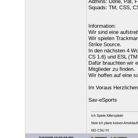
Admins: Done, Pat, Fl
Squads: TM, CSS, CS
Information:
Wir sind eine aufstr
Wir spielen Trackman
Strike Source.
In den nächsten 4 W
CS 1.6) und ESL (TM,
Dafür brauchten wir e
Mitglieder zu finden.
Wir hoffen auf eine s
Im Voraus Herzliche
Sav-eSports
Ich Spiele Killerspiele!
Nein ich plane keinen Amoklauf
NO CSU !!!!