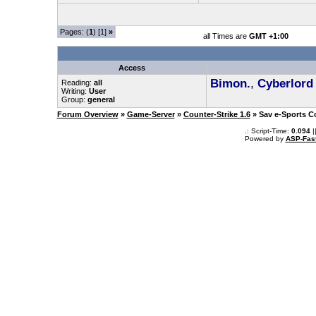
Pages: (
1
) [1]
»
all Times are
GMT +1:00
Access
Bimon.
,
Cyberlord
Reading:
all
Writing:
User
Group:
general
Forum Overview
»
Game-Server
»
Counter-Strike 1.6
» Sav e-Sports Co
.: Script-Time:
0.094
|
Powered by
ASP-Fas