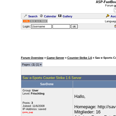
ASP-FastBoa
Forum
a
Search
Calendar
Gallery
Auc
Languag
Login:
Forum Overview
»
Game-Server
»
Counter-Strike 1.6
» Sav e-Sports Co
Pages: (
1
) [1]
»
Sav e-Sports Counter Strike 1.6 Server
SavDone
Group:
User
Level:
Frischling
Hallo,
Posts:
3
Joined: 11/6/2008
Homepage: http://sav
IP-Address: saved
Mitglieder: 16