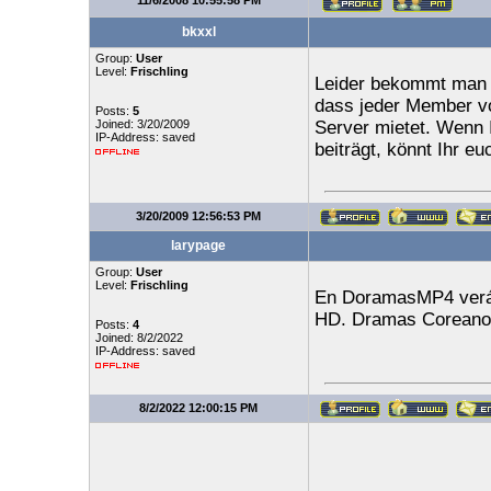
11/6/2008 10:55:58 PM
bkxxl
Group:
User
Level:
Frischling
Leider bekommt man i
dass jeder Member vo
Posts:
5
Joined: 3/20/2009
Server mietet. Wenn I
IP-Address: saved
beiträgt, könnt Ihr e
3/20/2009 12:56:53 PM
larypage
Group:
User
Level:
Frischling
En DoramasMP4 verá
HD. Dramas Coreanos
Posts:
4
Joined: 8/2/2022
IP-Address: saved
8/2/2022 12:00:15 PM