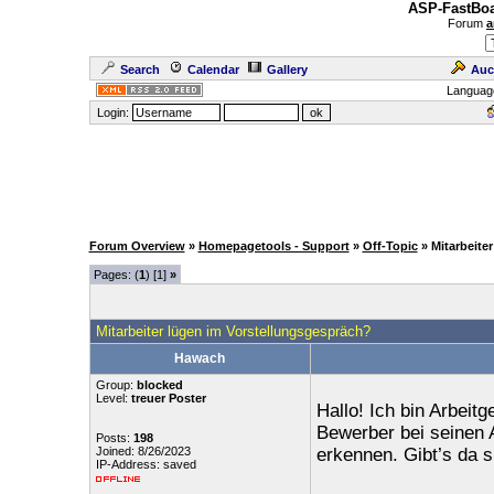
ASP-FastBoa
Forum
a
Search
Calendar
Gallery
Auc
Languag
Login:
Forum Overview
»
Homepagetools - Support
»
Off-Topic
» Mitarbeite
Pages: (
1
) [1]
»
Mitarbeiter lügen im Vorstellungsgespräch?
Hawach
Group:
blocked
Level:
treuer Poster
Hallo! Ich bin Arbeit
Bewerber bei seinen A
Posts:
198
Joined: 8/26/2023
erkennen. Gibt’s da s
IP-Address: saved