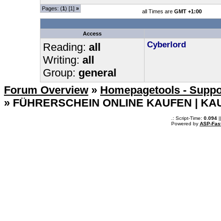
Pages: (
1
) [1]
»
all Times are
GMT +1:00
Access
Cyberlord
Reading:
all
Writing:
all
Group:
general
Forum Overview
»
Homepagetools - Suppo
» FÜHRERSCHEIN ONLINE KAUFEN | KA
.: Script-Time:
0.094
|
Powered by
ASP-Fas