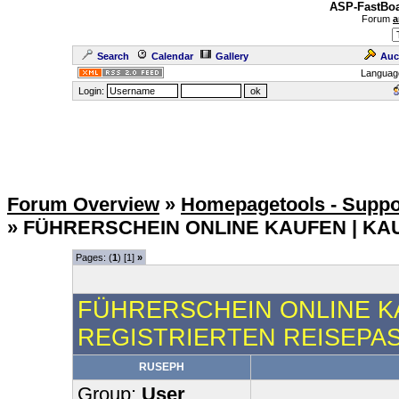
ASP-FastBoa
Forum
a
Search
Calendar
Gallery
Auc
Languag
Login:
Forum Overview
»
Homepagetools - Suppo
» FÜHRERSCHEIN ONLINE KAUFEN | KA
Pages: (
1
) [1]
»
FÜHRERSCHEIN ONLINE KA
REGISTRIERTEN REISEPA
RUSEPH
Group:
User